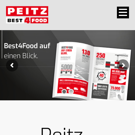
Best4Food auf
e
i
n
e
n
B
l
i
c
k
.