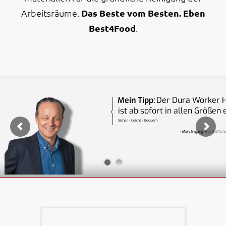
Arbeitsräume.
Das Beste vom Besten. Eben
Best4Food
.
Mein Tipp:
Der Dura Worker 
ist ab sofort in allen Größen e
Sicher - Leicht - Bequem
- Marc Irrgang -
Geschäftsfü